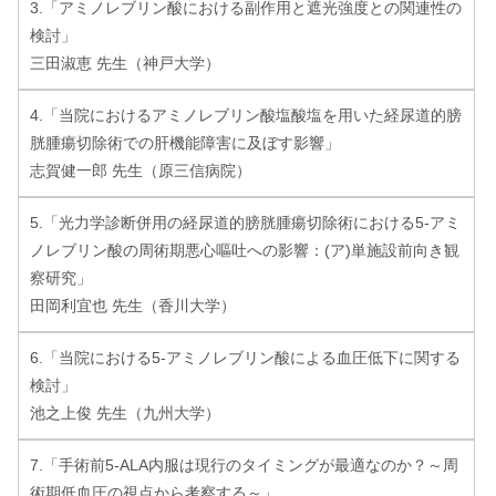
3.「アミノレブリン酸における副作用と遮光強度との関連性の
検討」
三田淑恵 先生（神戸大学）
4.「当院におけるアミノレブリン酸塩酸塩を用いた経尿道的膀
胱腫瘍切除術での肝機能障害に及ぼす影響」
志賀健一郎 先生（原三信病院）
5.「光力学診断併用の経尿道的膀胱腫瘍切除術における5-アミ
ノレブリン酸の周術期悪心嘔吐への影響：(ア)単施設前向き観
察研究」
田岡利宜也 先生（香川大学）
6.「当院における5-アミノレブリン酸による血圧低下に関する
検討」
池之上俊 先生（九州大学）
7.「手術前5-ALA内服は現行のタイミングが最適なのか？～周
術期低血圧の視点から考察する～」