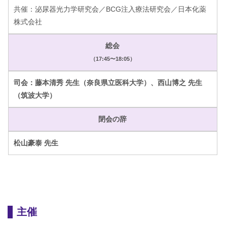
共催：泌尿器光力学研究会／BCG注入療法研究会／日本化薬
株式会社
総会
（17:45〜18:05）
司会：藤本清秀 先生（奈良県立医科大学）、西山博之 先生
（筑波大学）
閉会の辞
松山豪泰 先生
主催