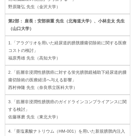
野原隆弘 先生（金沢大学）
第2部： 座長：安部崇重 先生（北海道大学）、小林圭太 先生
（山口大学）
1.「アラグリオを用いた経尿道的膀胱腫瘍切除術に関する医療
コストの検討」
福原秀雄 先生（高知大学）
2.「筋層非浸潤性膀胱癌に対する蛍光膀胱鏡補助下経尿道的腫
瘍切除術の医療経済へ与える影響」
西村伸隆 先生（奈良県立医科大学）
3.「筋層非浸潤性膀胱癌のガイドラインコンプライアンスに関
する検討」
佐藤琢磨 先生（東北大学）
4.「亜塩素酸ナトリウム（HM-001）を用いた新規膀胱内注入