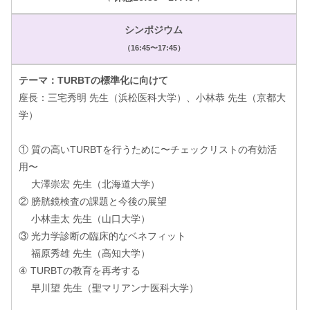
シンポジウム
（16:45〜17:45）
テーマ：TURBTの標準化に向けて
座長：三宅秀明 先生（浜松医科大学）、小林恭 先生（京都大
学）
① 質の高いTURBTを行うために〜チェックリストの有効活
用〜
大澤崇宏 先生（北海道大学）
② 膀胱鏡検査の課題と今後の展望
小林圭太 先生（山口大学）
③ 光力学診断の臨床的なベネフィット
福原秀雄 先生（高知大学）
④ TURBTの教育を再考する
早川望 先生（聖マリアンナ医科大学）