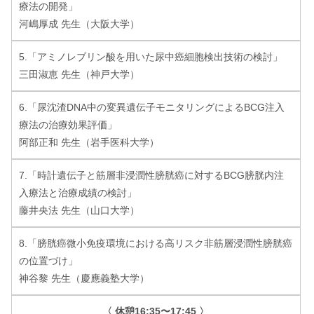
療法の開発」
河嶋厚成 先生（大阪大学）
5.「アミノレブリン酸を用いた尿中癌細胞検出技術の検討」
三田淑恵 先生（神戸大学）
6.「尿沈渣DNA中の変異遺伝子モニタリングによるBCG注入
療法の治療効果評価」
阿部正和 先生（岩手医科大学）
7.「時計遺伝子と筋層非浸潤性膀胱癌に対するBCG膀胱内注
入療法と治療成績の検討」
藤井央法 先生（山口大学）
8.「膀胱癌微小免疫環境における高リスク非筋層浸潤性膀胱癌
の位置づけ」
神谷黎 先生（慶應義塾大学）
〈 休憩16:35〜17:45 〉