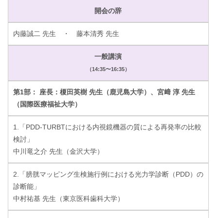
開会の辞
内藤誠二 先生 ・ 藤本清秀 先生
一般講演
（14:35〜16:35）
第1部： 座長：榎田英樹 先生（鹿児島大学）、宮﨑 淳 先生
（国際医療福祉大学）
1.「PDD-TURBTにおける内視鏡機器の質による再発率の比較
検討」
中川竜之介 先生（金沢大学）
2.「膀胱マッピング生検施行例における光力学診断（PDD）の
診断能」
中村祐基 先生（東京医科歯科大学）