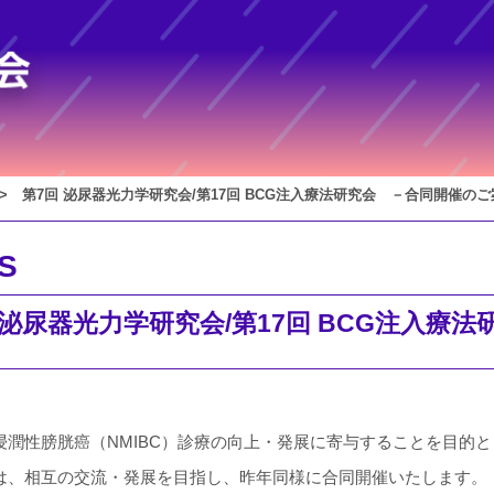
 第7回 泌尿器光力学研究会/第17回 BCG注入療法研究会 －合同開催の
S
 泌尿器光力学研究会/
第17回 BCG注入療
潤性膀胱癌（NMIBC）診療の向上・発展に寄与することを目的と
は、相互の交流・発展を目指し、昨年同様に合同開催いたします。