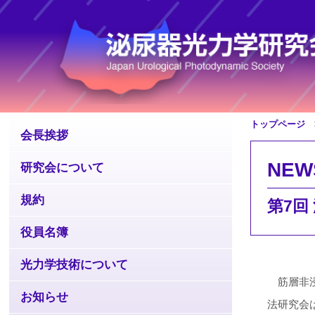
トップページ
>
会長挨拶
NEW
研究会について
規約
第7回
役員名簿
光力学技術について
筋層非浸
お知らせ
法研究会