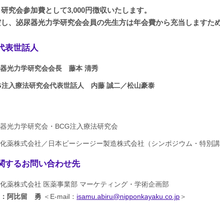
研究会参加費として3,000円徴収いたします。
だし、泌尿器光力学研究会会員の先生方は年会費から充当しますた
代表世話人
器光力学研究会会長 藤本 清秀
G注入療法研究会代表世話人 内藤 誠二／松山豪泰
器光力学研究会・BCG注入療法研究会
化薬株式会社／日本ビーシージー製造株式会社（シンポジウム・特別講
関するお問い合わせ先
化薬株式会社 医薬事業部 マーケティング・学術企画部
当：阿比留 勇
＜E-mail：
isamu.abiru@nipponkayaku.co.jp
＞