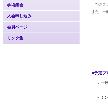
つきまし
学術集会
また、一
入会申し込み
会員ページ
リンク集
予定プ
一般
研
シン
企