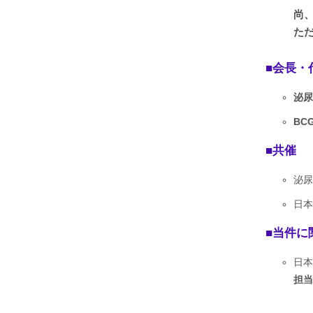
尚、
た
会長・
泌尿
BC
共催
泌尿
日本
当件に
日本
担